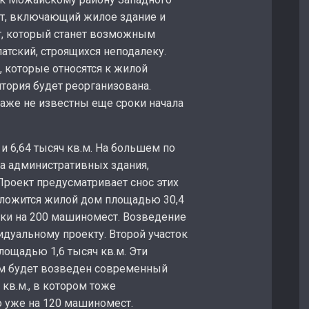
кт, включающий жилое здание и
т, который станет возможным
тский, строящихся неподалеку.
, которые относятся к жилой
тория будет реорганизована.
даже не известны еще сроки начала
и 6,64 тысяч кв.м. На большем по
ва административных здания,
Проект предусматривает снос этих
положится жилой дом площадью 30,4
янки на 200 машиномест. Возведение
дуальному проекту. Второй участок
лощадью 1,6 тысяч кв.м. Эти
там будет возведен современный
кв.м., в котором тоже
о уже на 120 машиномест.