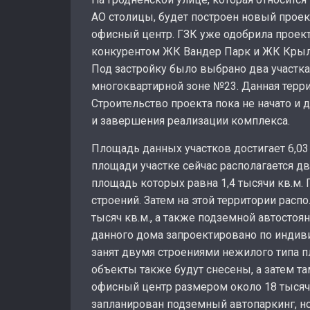
АО столицы, будет построен новый прое
офисный центр. ГЗК уже одобрила проек
конкурентом ЖК Вандер Парк и ЖК Крыла
Под застройку было выбрано два участка
многоквартирной зоне №23. Данная терри
Строительство проекта пока не начато и 
и завершения реализации комплекса.
Площадь данных участков достигает 6,03 
площади участке сейчас располагается д
площадь которых равна 1,4 тысячи кв.м. 
строений. Затем на этой территории рас
тысяч кв.м., а также подземной автосто
данного дома запроектировано по индиви
занят двумя строениями нежилого типа п
объекты также будут снесены, а затем 
офисный центр размером около 18 тысяч 
запланирован подземный автопаркинг, н