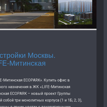
стройки Москвы.
FE-Митинская
E-Митинская ECOPARK». Купить офис в
ого назначения в ЖК «LIFE-Митинская
нская ECOPARK – новый проект Группы
обой три монолитных корпуса (1 и 1Б; 2; 3),
нены в ярких цветах с декоративными